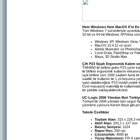
Hem Windows Hem MacOS X'te En Y
Tüm Windows 7 sürümleriyle uyumluluk
32-bit ve 64-bit Windows XP/Vista sür
Windows XP, Windows Vista, W
MacOS 10.4.11 ve üzeri
Adobe Illustrator ve Photos
Corel Draw, PaintShop ve Pai
Maya, 3D Studio Max
Çift P23 Siyah Ergonomik Kalem ve
TWH850 ile birlikte gelen P23 çizim kal
ile birlikte ergonomik kullanım imkan
uçla birlikte size 1000 saatten fazla 
saatlik bir kullanım ile 1 yıl boyunca 
satın alabileceğiniz P23 model yedek k
Özel masaüstü kalemliği ile kullanmadı
bir şekilde saklayabileceksiniz.
UC-Logic 2006 Yılından Beri Türkiye
Türkiye'de 2006 yılından beri uygun fiy
çizerlerin yanısıra Kerem Beyit gibi pro
Teknik Özellikler
Toplam Alan:
315 x 226,3 
Aktif Alan:
203,2 x 127 mm
Basınç Seviyesi:
1024
Rapor Hızı:
200 rps
Çözünürlük:
4000 lpi
Yüzey Malzemesi:
FR-4 cam