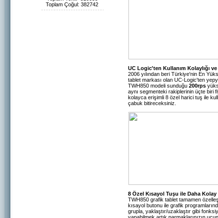
Toplam Çoğul: 382742
UC Logic'ten Kullanım Kolaylığı ve 
2006 yılından beri Türkiye'nin En Yüks
tablet markası olan UC-Logic'ten yepyen
TWH850 modeli sunduğu
200rps
yüks
aynı segmenteki rakiplerinin üçte biri 
kolayca erişimli 8 özel harici tuş ile k
çabuk bitireceksiniz.
8 Özel Kısayol Tuşu ile Daha Kolay
TWH850 grafik tablet tamamen özelleştir
kısayol butonu ile grafik programlarında
grupla, yaklaştır/uzaklaştır gibi fonks
yapabilmek artık parmaklarınızın ucun