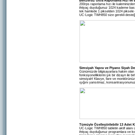
Benzersiz Ultra Raporlama Hızı ve 
200rps raporlama hızı ile kaleminizden
ihtiyaç duyduğunuz 1024 kademe bası
tek hamlede 1 pikselden 1024 piksele
UC-Logic TWH850 size gerekli desteğ
Simsiyah Yapısı ve Piyano Siyah Deta
Günümüzde bilgisayarlara hakim olan s
fonksiyonelliklerini şık bir dizayn ile 
simsiyah! Klavye, fare ve monitörünüz
ışığını yansıtmaz, konsantrasyonun
Tümüyle Özelleştirilebilir 13 Adet 
UC-Logic TWH850 tabletin aktif alanı ü
ihtiyaç duyduğunuz programlara ve kom