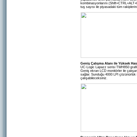
kombinasyonlarını (Shift+CTRL+ALT+H
tuş sayısı ile piyasadaki tüm rakipleri
Geniş Çalışma Alanı ile Yüksek Has
UC-Logic Lapazz serisi TWH850 grafik
Geniş ekran LCD monitörler ile çalışan
sağlar. Sunduğu 4000 LPI çözünürlük i
çalışabileceksiniz.