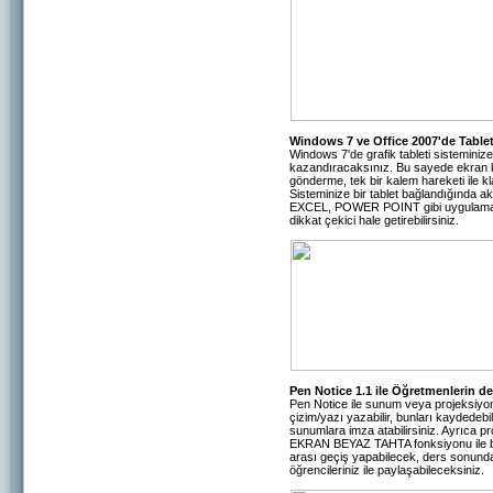
Windows 7 ve Office 2007'de Tablet
Windows 7'de grafik tableti sisteminize
kazandıracaksınız. Bu sayede ekran kl
gönderme, tek bir kalem hareketi ile kla
Sisteminize bir tablet bağlandığında a
EXCEL, POWER POINT gibi uygulamalara 
dikkat çekici hale getirebilirsiniz.
Pen Notice 1.1 ile Öğretmenlerin d
Pen Notice ile sunum veya projeksiyo
çizim/yazı yazabilir, bunları kaydedebil
sunumlara imza atabilirsiniz. Ayrıca p
EKRAN BEYAZ TAHTA fonksiyonu ile bütü
arası geçiş yapabilecek, ders sonunda
öğrencileriniz ile paylaşabileceksiniz.