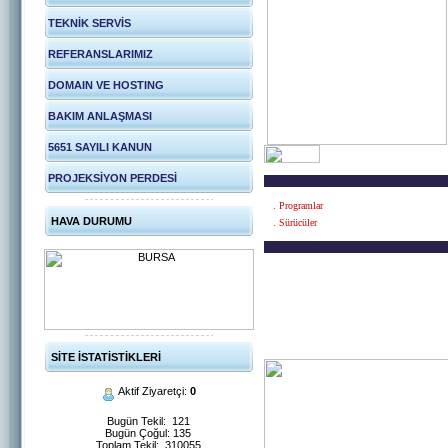
TEKNİK SERVİS
REFERANSLARIMIZ
DOMAIN VE HOSTING
BAKIM ANLAŞMASI
5651 SAYILI KANUN
PROJEKSİYON PERDESİ
. Programlar
HAVA DURUMU
. Sürücüler
SİTE İSTATİSTİKLERİ
Aktif Ziyaretçi:
0
Bugün Tekil: 121
Bugün Çoğul: 135
Toplam Tekil: 310055