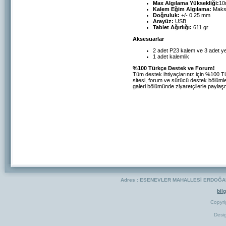
Max Algılama Yüksekliği:
1
Kalem Eğim Algılama:
Maks
Doğruluk:
+/- 0.25 mm
Arayüz:
USB
Tablet Ağırlığı:
611 gr
Aksesuarlar
2 adet P23 kalem ve 3 adet y
1 adet kalemlik
%100 Türkçe Destek ve Forum!
Tüm destek ihtiyaçlarınız için %100 T
sitesi, forum ve sürücü destek bölümler
galeri bölümünde ziyaretçilerle paylaş
Adres : ESENEVLER MAHALLESİ ERDOĞAN 
bil
Copyr
Desi