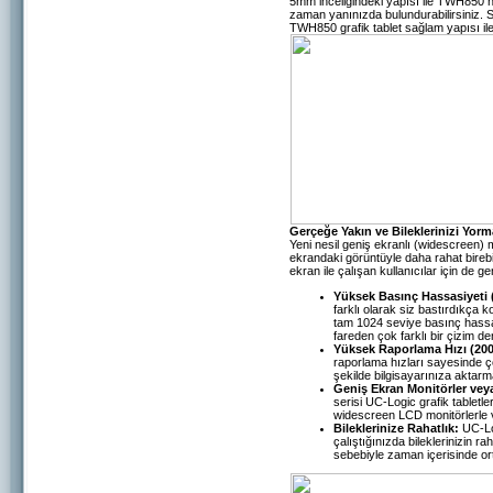
5mm inceliğindeki yapısı ile TWH850 haf
zaman yanınızda bulundurabilirsiniz. S
TWH850 grafik tablet sağlam yapısı ile
Gerçeğe Yakın ve Bileklerinizi Yorm
Yeni nesil geniş ekranlı (widescreen) mo
ekrandaki görüntüyle daha rahat bireb
ekran ile çalışan kullanıcılar için de 
Yüksek Basınç Hassasiyeti
farklı olarak siz bastırdıkça
tam 1024 seviye basınç hassas
fareden çok farklı bir çizim d
Yüksek Raporlama Hızı (20
raporlama hızları sayesinde çok
şekilde bilgisayarınıza aktarm
Geniş Ekran Monitörler veya
serisi UC-Logic grafik tabletle
widescreen LCD monitörlerle v
Bileklerinize Rahatlık:
UC-Log
çalıştığınızda bileklerinizin ra
sebebiyle zaman içerisinde or