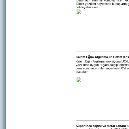
tümü hazır atanmış komutları içermek
Tablet yazılımı sayesinde bu tuşların 
belirleyebilirsiniz.
Kalem Eğim Algılama ile Hattat Kes
Kalem Eğim Algılama fonksiyonu UC-Log
yazılımda uygun fırçalar seçip tabletin
benzersiz tasarımlar yaparken UC-Log
olacaktır.
Süper İnce Yapısı ve Metal Tabanı il