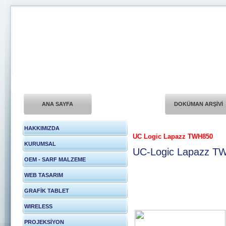
ANA SAYFA
DOKÜMAN ARŞİVİ
HAKKIMIZDA
UC Logic Lapazz TWH850
KURUMSAL
UC-Logic Lapazz TWH
OEM - SARF MALZEME
WEB TASARIM
GRAFİK TABLET
WIRELESS
PROJEKSİYON